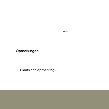
Opmerkingen
Plaats een opmerking...
Waarom een fotoshoot altijd een goed
idee is