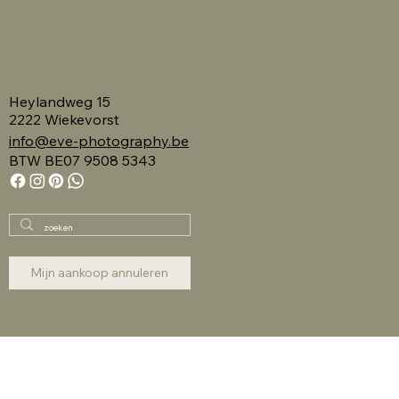
Heylandweg 15
2222 Wiekevorst
info@eve-photography.be
BTW BE07 9508 5343
Mijn aankoop annuleren