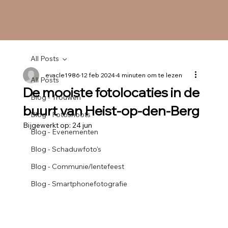
All Posts
evacle1986
12 feb 2024
4 minuten om te lezen
All Posts
De mooiste fotolocaties in de
Blog - Trouwen
buurt van Heist-op-den-Berg
Blog - Fotoshoots
Bijgewerkt op:
24 jun
Blog - Evenementen
Blog - Schaduwfoto's
Blog - Communie/lentefeest
Blog - Smartphonefotografie