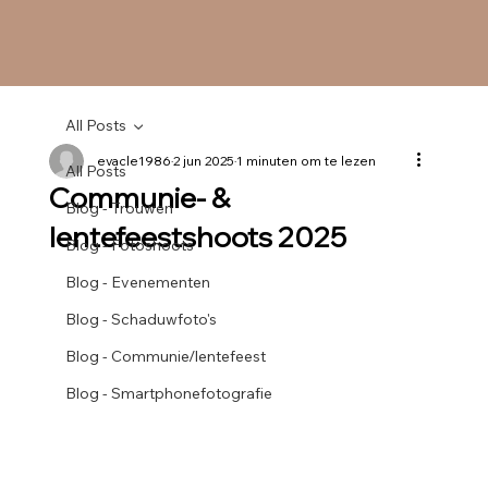
All Posts
evacle1986
2 jun 2025
1 minuten om te lezen
All Posts
Communie- &
Blog - Trouwen
lentefeestshoots 2025
Blog - Fotoshoots
Blog - Evenementen
Blog - Schaduwfoto's
Blog - Communie/lentefeest
Blog - Smartphonefotografie