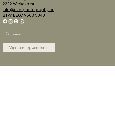
2222 Wiekevorst
info@eve-photography.be
BTW BE07 9508 5343
Mijn aankoop annuleren