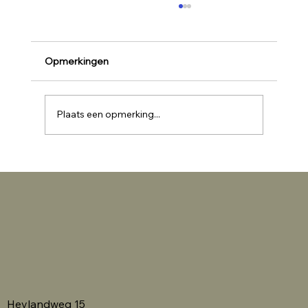
Opmerkingen
Plaats een opmerking...
Als beeldenmaker verontrust het mij
dat...
Heylandweg 15